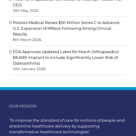
CEO
12th May 2026
Polares Medical Raises $50 Million Series C to Advance
U.S. Expansion of MRace Following Strong Clinical
Results
8th March 2026
FDA Approves Updated Label for Miach Orthopaedics’
BEAR® Implant to Include Significantly Lower Risk of
Osteoarthritis
14th January 2026
OUR MISSION
‘To improve the standard of care for millions of people and
streamline healthcare delivery by supporting
transformative healthcare technologies’