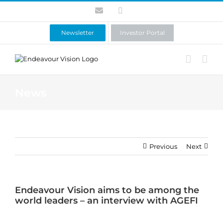
Skip
Contact
LinkedIn
to
content
Newsletter
Investor Portal
News
Previous
Next
Endeavour Vision aims to be among the
world leaders – an interview with AGEFI