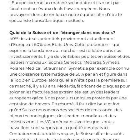
l’Europe comme un marché secondaire et ils n’ont pas
forcément accès aux deals flows européens. Nous
prévoyons donc de renforcer notre équipe, afin d’être le
spécialiste transatlantique medtech.
Quid de la Suisse et de l’étranger dans vos deals?
40% des deals potentiels proviennent actuellement
d’Europe et 60% des Etats-Unis. Cette proportion – qui
exprime la tendance du marché – est reflétée dans nos
investissements. Il y a de véritables pépites en Suisse et des
leaders mondiaux: Sophia Genetics, Medartis, Symetis,
Polares Medical, Straumann. Symetis a par exemple connu
une croissance systématique de 50% par an et figure dans
le Top 3 en Europe, alors qu’elle n’était pas la première sur
ce marché, il y a 10 ans. Medartis, fabricant de plaques pour
soigner les fractures des extrémités, est un des leaders
européens grâce à des produits uniques protégés par une
centaine de brevets. En résumé, il faut dire haut et fort
qu’en Suisse nous avons des sociétés de croissance, des
bijoux technologiques, des leaders mondiaux et des
investisseurs. Les VC américains avec lesquels nous
travaillons sont surpris par la qualité des deals ici.
Contrairement aux idées reçues, la Suisse offre des coûts
compétitifs, dans des technologies de pointe. Avec un